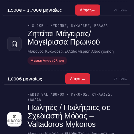
1,500€ – 1,700€ μηνιαίως
→
Αίτηση
27 Ιούλ
M S IKE · ΜΎΚΟΝΟΣ, ΚΥΚΛΆΔΕΣ, ΕΛΛΆΔΑ
Ζητείται Μάγειρας/
Μαγείρισσα Πρωινού
Μύκονος, Κυκλάδες, Ελλάδα
Μερική Απασχόληση
Μερική Απασχόληση
1,000€ μηνιαίως
→
Αίτηση
27 Ιούλ
PARIS VALTADOROS · ΜΎΚΟΝΟΣ, ΚΥΚΛΆΔΕΣ,
ΕΛΛΆΔΑ
Πωλητές / Πωλήτριες σε
Σχεδιαστή Μόδας –
Valtadoros Mykonos
Μύκονος, Κυκλάδες, Ελλάδα
Πλήρης Απασχόληση