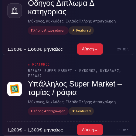
Οδηγος Διπλωμα Δ
κατηγοριας
Μύκονος, Κυκλάδες, Ελλάδα
Πλήρης Απασχόληση
Πλήρης Απασχόληση
★ Featured
1,300€ – 1,600€ μηνιαίως
→
Αίτηση
29 Μάι
★ FEATURED
BAZAAR SUPER MARKET · ΜΎΚΟΝΟΣ, ΚΥΚΛΆΔΕΣ,
ΕΛΛΆΔΑ
Υπάλληλος Super Market –
ταμίας / ράφια
Μύκονος, Κυκλάδες, Ελλάδα
Πλήρης Απασχόληση
Πλήρης Απασχόληση
★ Featured
1,200€ – 1,300€ μηνιαίως
→
Αίτηση
11 Μάι