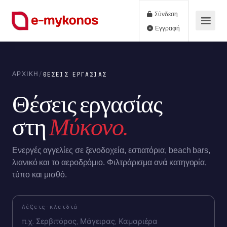
Σύνδεση
Εγγραφή
/
ΘΈΣΕΙΣ ΕΡΓΑΣΊΑΣ
ΑΡΧΙΚΉ
Θέσεις εργασίας
στη
Μύκονο.
Ενεργές αγγελίες σε ξενοδοχεία, εστιατόρια, beach bars,
λιανικό και το αεροδρόμιο. Φιλτράρισμα ανά κατηγορία,
τύπο και μισθό.
Λέξεις-κλειδιά