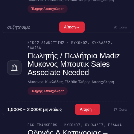
Πλήρης Απασχόληση
συζητήσιμο
→
Αίτηση
20 Ιούλ
ΝΙΚΟΣ ΛΙΑΚΩΤΙΤΗΣ · ΜΎΚΟΝΟΣ, ΚΥΚΛΆΔΕΣ,
ΕΛΛΆΔΑ
Πωλητής / Πωλήτρια Madiz
Μυκονος Μπουτικ Sales
Associate Needed
Μύκονος, Κυκλάδες, Ελλάδα
Πλήρης Απασχόληση
Πλήρης Απασχόληση
1,500€ – 2,000€ μηνιαίως
→
Αίτηση
17 Ιούλ
D&G TRANSFERS · ΜΎΚΟΝΟΣ, ΚΥΚΛΆΔΕΣ, ΕΛΛΆΔΑ
Οδηγός Δ Κατηγοριας –