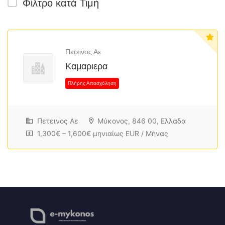
Φίλτρο κατά Τιμή
Πετεινος Αε
Καμαριερα
Πετεινος Αε
Μύκονος, 846 00, Ελλάδα
1,300€ – 1,600€ μηνιαίως EUR / Μήνας
Πλήρης Απασχόληση