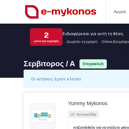
Αρχική
2
Ενδιαφέρεσαι για αυτή τη θέση;
Δωρεάν εγγραφή
Online βιογραφ
μόνο για εγγραφή
Σερβιτορος / Α
Εποχιακός/ή
Οι αιτήσεις έχουν κλείσει
Yummy Mykonos
Ιστοσελίδα
Συνδεθείτε για να στείλετε μήν