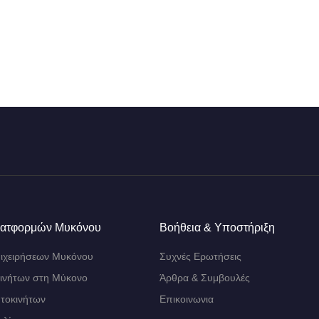
λατφορμών Μυκόνου
Βοήθεια & Υποστήριξη
ιχειρήσεων Μυκόνου
Συχνές Ερωτήσεις
κινήτων στη Μύκονο
Άρθρα & Συμβουλές
υτοκινήτων
Επικοινωνια