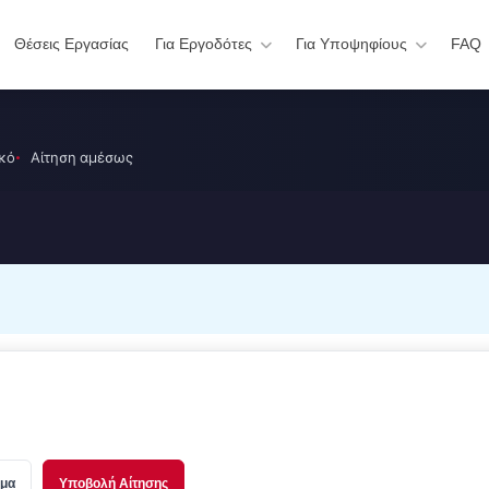
Θέσεις Εργασίας
Για Εργοδότες
Για Υποψηφίους
FAQ
ικό
Αίτηση αμέσως
υμα
Υποβολή Αίτησης