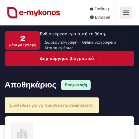
Σύνδεση
Εγγραφή
Ενδιαφέρεσαι για αυτή τη θέση;
2
Δωρεάν εγγραφή
Online βιογραφικό
μόνο για εγγραφή
Αίτηση αμέσως
Δημιούργησε βιογραφικό →
Αποθηκάριος
Εποχιακός/ή
Συνδεθείτε για να προσθέσετε σελιδοδείκτη