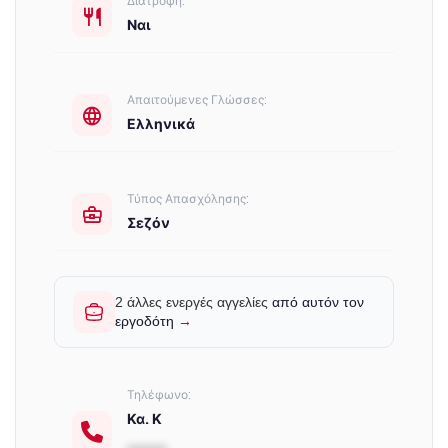
Διατροφή:
Ναι
Απαιτούμενες Γλώσσες:
Ελληνικά
Τύπος Απασχόλησης:
Σεζόν
2 άλλες ενεργές αγγελίες
από αυτόν τον
εργοδότη
→
Τηλέφωνο:
Κα. Κ