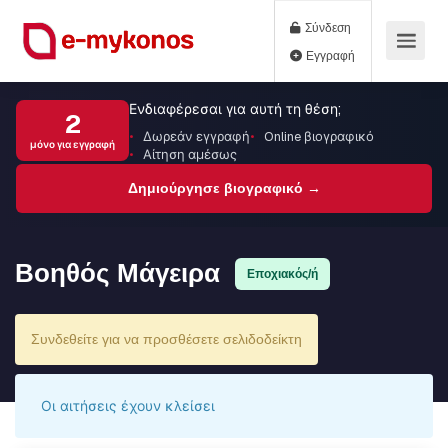
Σύνδεση
Εγγραφή
Ενδιαφέρεσαι για αυτή τη θέση;
2
Δωρεάν εγγραφή
Online βιογραφικό
μόνο για εγγραφή
Αίτηση αμέσως
Δημιούργησε βιογραφικό →
Βοηθός Μάγειρα
Εποχιακός/ή
Συνδεθείτε για να προσθέσετε σελιδοδείκτη
Οι αιτήσεις έχουν κλείσει