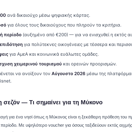
600
ανά δικαιούχο μέσω ψηφιακής κάρτας.
οσό
για όλους τους δικαιούχους που πληρούν τα κριτήρια.
ή περίοδο
(αυξημένο από €200) — για να ενισχυθεί η εκτός αι
 επιδότηση
για πολύτεκνες οικογένειες με τέσσερα και περισσ
ψεις
για ΑμεΑ και κοινωνικά ευάλωτες ομάδες.
σχυση χειμερινού τουρισμού
και ορεινών προορισμών.
μένεται να ανοίξουν τον
Αύγουστο 2026
μέσω της πλατφόρμας
isnet.
 σεζόν — Τι σημαίνει για τη Μύκονο
λαγή για ένα νησί όπως η Μύκονος είναι η ξεκάθαρη πρόθεση του 
 περίοδο. Με υψηλότερο voucher για όσους ταξιδεύουν εκτός αιχμής