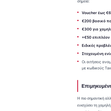
σημεία:
Voucher έως €
€200 βασικό π
€300 για χαμηλ
+€50 επιπλέον
Ειδικές προβλέ
Στοχευμένη ενί
Οι αιτήσεις ανα
με κωδικούς Tax
Επιμηκυμένη
Η πιο σημαντική αλ
ενισχύσει τη χαμηλή