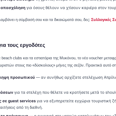
 απασχόληση
για όσους θέλουν να χτίσουν καριέρα στον τουρ
ριλαμβάνει η σύμβασή σου και τα δικαιώματά σου, δες:
Συλλογικές Σ
για τους εργοδότες
τα beach clubs και τα εστιατόρια της Μυκόνου, το νέο voucher μετα
ριστών στους πιο «δύσκολους» μήνες της σεζόν. Πρακτικά αυτό ση
ληψη προσωπικού
— αν συνήθως αρχίζατε στελέχωση Απρίλιο
βάσεων
για τα στελέχη που θέλετε να κρατήσετε μετά το shoul
 σε guest services
για να εξυπηρετείτε εγχώρια τουριστική ζ
αιτήσεις από τη διεθνή.
 το πρόγραμμα
— η εγγραφή στο μητρώο καταλυμάτων του «Τ