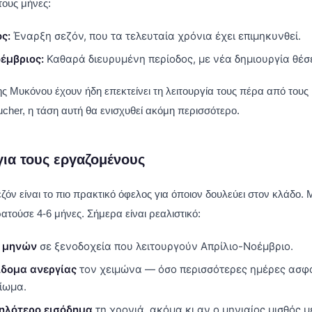
τους μήνες:
ς:
Έναρξη σεζόν, που τα τελευταία χρόνια έχει επιμηκυνθεί.
έμβριος:
Καθαρά διευρυμένη περίοδος, με νέα δημιουργία θέσ
ς Μυκόνου έχουν ήδη επεκτείνει τη λειτουργία τους πέρα από τους
ucher, η τάση αυτή θα ενισχυθεί ακόμη περισσότερο.
για τους εργαζομένους
ζόν είναι το πιο πρακτικό όφελος για όποιον δουλεύει στον κλάδο.
τούσε 4-6 μήνες. Σήμερα είναι ρεαλιστικό:
 μηνών
σε ξενοδοχεία που λειτουργούν Απρίλιο-Νοέμβριο.
ίδομα ανεργίας
τον χειμώνα — όσο περισσότερες ημέρες ασφά
ίωμα.
ηλότερο εισόδημα
τη χρονιά, ακόμα κι αν ο μηνιαίος μισθός μ