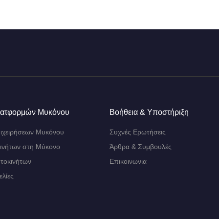
λατφορμών Μυκόνου
Βοήθεια & Υποστήριξη
ιχειρήσεων Μυκόνου
Συχνές Ερωτήσεις
κινήτων στη Μύκονο
Άρθρα & Συμβουλές
υτοκινήτων
Επικοινωνια
ελίες