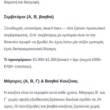
διαμονή και διατροφή.
Σερβιτόροι (Α, Β, βοηθοί)
Ξενοδοχεία, εστιατόρια, beach bars — όλα ζητούν προσωπικό
σερβιρίσματος. Ο Α΄ σερβιτόρος με εμπειρία είναι το πιο
δύσκολο προφίλ να βρεθεί. Αν έχεις έστω μία σεζόν εμπειρία,
έχεις διαπραγματευτική δύναμη.
Τι προσφέρουν:
€1.000–€1.300 βασικό + tips (συχνά €300–
€700+ επιπλέον).
Μάγειρες (Α, Β, Γ) & Βοηθοί Κουζίνας
Η κουζίνα είναι το «κρυφό» κενό κάθε χρόνο. Μάγειρες Β΄ και
Γ΄ χωρίς υψηλή εξειδίκευση βρίσκουν δουλειά σχεδόν σε 24
ώρες. Οι λαντζέρηδες και βοηθοί κουζίνας ζητούνται χωρίς